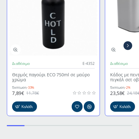
Διαθέσιμο
Ε-4352
Διαθέσιμο
Θερμός παγούρι ECO 750ml σε μαύρο
Κάδος με πεν
χρώμα
πιγκάλ σετ ο
γκρι χρώμα
Έκπτωση
-33%
Έκπτωση
-2%
7,89€
23,58€
11,78€
24,18
Καλάθι
Καλάθι