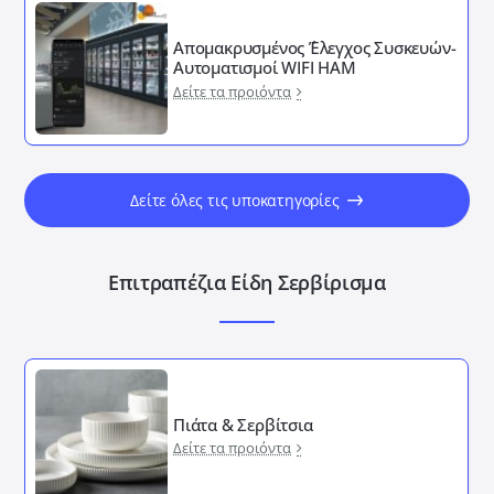
Απομακρυσμένος ΄Έλεγχος Συσκευών-
Αυτοματισμοί WIFI HAM
Δείτε τα προιόντα
Δείτε όλες τις υποκατηγορίες
Επιτραπέζια Είδη Σερβίρισμα
Πιάτα & Σερβίτσια
Δείτε τα προιόντα