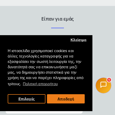
Είπαν για εμάς
Κλείσιμο
Η ιστοσελίδα χρησιμοποιεί cookies και
άλλες τεχνολογίες καταγραφής για να
εξασφαλίσει την σωστή λειτουργία της, την
Άψογη εξυπηρέτηση γρήγορη
δυνατότητά σας να επικοινωνήσετε μαζί
και κατατοπιστική και η
μας, να δημιουργήσει στατιστικά για την
παραλαβή του προϊόντος
χρήση της και να παρέχει πληροφορίες από
1
άμεση.
τρίτους.
Πολιτική απορρήτου
ΜΑΓΓΟΣ, ΦΛΩΡΙΝΑ,
19/10/2022
Επιλογές
Αποδοχή