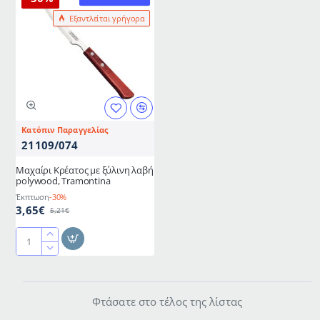
Εξαντλείται γρήγορα
Κατόπιν Παραγγελίας
21109/074
Μαχαίρι Κρέατος με ξύλινη λαβή
polywood, Tramontina
Έκπτωση
-30%
3,65€
5,21€
Μαχαίρι
Κρέατος
με
ξύλινη
Φτάσατε στο τέλος της λίστας
λαβή
polywood,