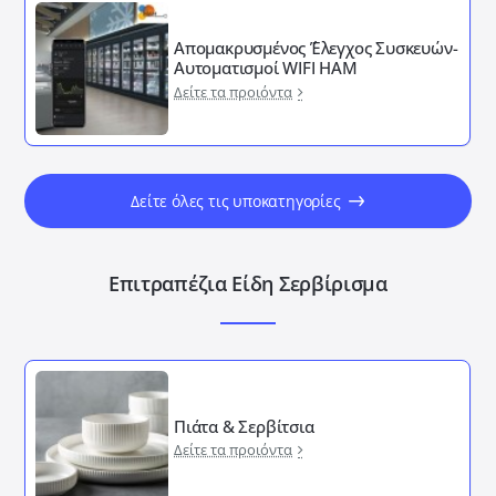
Απομακρυσμένος ΄Έλεγχος Συσκευών-
Αυτοματισμοί WIFI HAM
Δείτε τα προιόντα
Δείτε όλες τις υποκατηγορίες
Επιτραπέζια Είδη Σερβίρισμα
Πιάτα & Σερβίτσια
Δείτε τα προιόντα