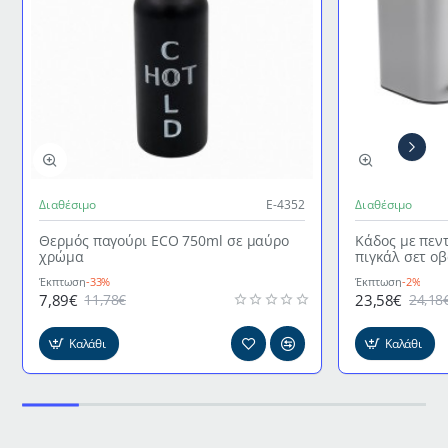
Διαθέσιμο
Ε-4352
Διαθέσιμο
Θερμός παγούρι ECO 750ml σε μαύρο
Κάδος με πεν
χρώμα
πιγκάλ σετ ο
γκρι χρώμα
Έκπτωση
-33%
Έκπτωση
-2%
7,89€
23,58€
11,78€
24,18
Καλάθι
Καλάθι