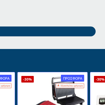
ΦΟΡΆ
ΠΡΟΣΦΟΡΆ
-30%
-30%
ι γρήγορα
Εξαντλείται γρήγορα