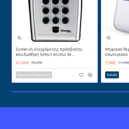
Συσκευή ελεγχόμενης πρόσβασης
Ψηφιακό θε
κλειδωθήκη Select Access Μ
εσωτερικού
MASTERLOCK εύχρηστη με
με πρακτικό
61,00€
7,90€
76,25€
11,29
προστατευτικό κάλυμμα
επιτραπέζια
για επιτοίχ
Κατόπιν Παραγγελίας
Καλάθι