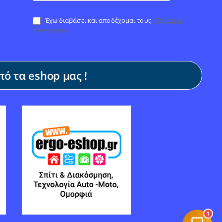
Έχω διαβάσει και αποδέχομαι τους
Πολιτική
Απορρήτου
ό τα eshop μας !
1