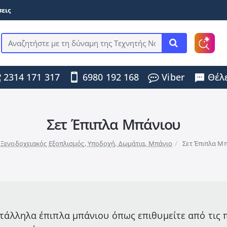
εις
Αναζητήστε
με
τη
2314 171 317
6980 192 168
Viber
Θέλε
δύναμη
της
Τεχνητής
Νοημοσύνης
...
Σετ Έπιπλα Μπάνιου
me
Ξενοδοχειακός Εξοπλισμός, Υποδοχή, Δωμάτια, Μπάνιο
Σετ Έπιπλα Μ
τάλληλα έπιπλα μπάνιου όπως επιθυμείτε από τις π