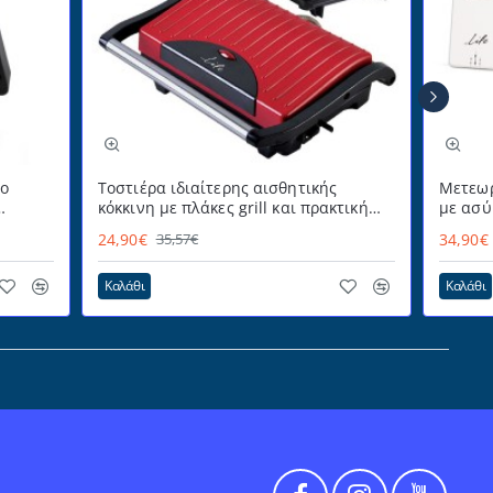
ρο
Τοστιέρα ιδιαίτερης αισθητικής
Μετεωρ
κόκκινη με πλάκες grill και πρακτική
με ασύ
θερμομονωμένη λαβή 700W STG-101
έγχρωμ
24,90€
34,90€
35,57€
iTemp
RED LIFE
Καλάθι
Καλάθι