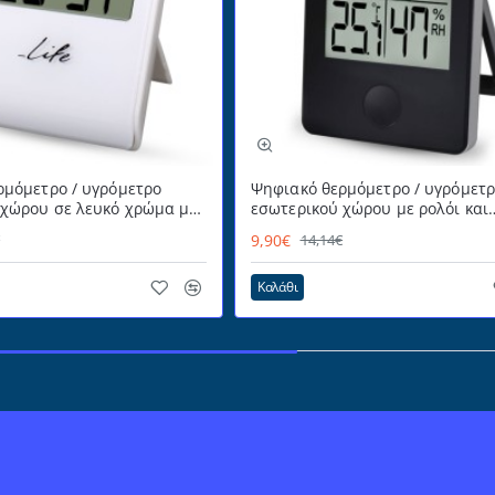
ρμόμετρο / υγρόμετρο
Ψηφιακό θερμόμετρο / υγρόμετ
 χώρου σε λευκό χρώμα με
εσωτερικού χώρου με ρολόι και
 αναδιπλούμενο stand για
έγχρωμη απεικόνιση επιπέδου
9,90€
€
14,14€
 τοποθέτηση και γάντζο
υγρασίας σε μαύρο χρώμα LIFE 
ια ανάρτηση LIFE FLEXY
Black
Καλάθι