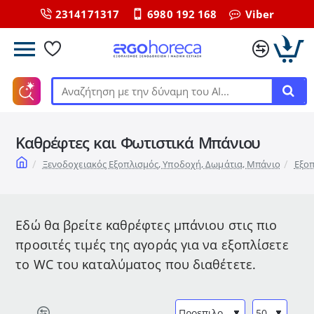
2314171317
6980 192 168
Viber
Αναζήτηση
με
την
Καθρέφτες και Φωτιστικά Μπάνιου
δύναμη
του
home
Ξενοδοχειακός Εξοπλισμός, Υποδοχή, Δωμάτια, Μπάνιο
Εξο
ΑΙ...
Εδώ θα βρείτε καθρέφτες μπάνιου στις πιο
προσιτές τιμές της αγοράς για να εξοπλίσετε
το WC του καταλύματος που διαθέτετε.