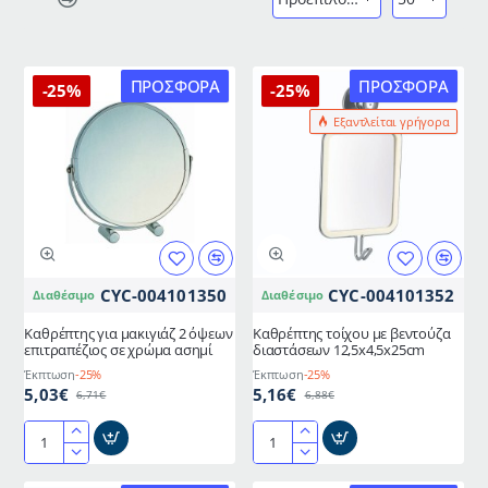
ΠΡΟΣΦΟΡΆ
ΠΡΟΣΦΟΡΆ
-25%
-25%
Εξαντλείται γρήγορα
CYC-004101350
CYC-004101352
Διαθέσιμο
Διαθέσιμο
Καθρέπτης για μακιγιάζ 2 όψεων
Καθρέπτης τοίχου με βεντούζα
επιτραπέζιος σε χρώμα ασημί
διαστάσεων 12,5x4,5x25cm
Έκπτωση
-25%
Έκπτωση
-25%
5,03€
5,16€
6,71€
6,88€
Καθρέπτης
Καθρέπτης
για
τοίχου