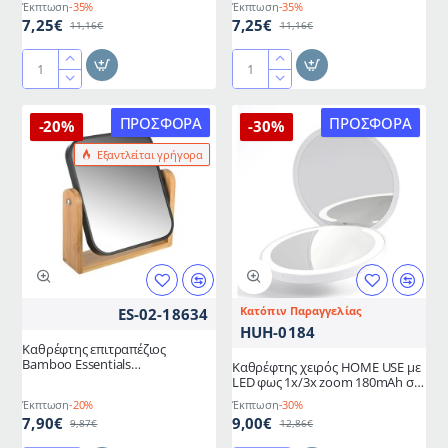
Έκπτωση
-35%
Έκπτωση
-35%
7,25€
7,25€
11,16€
11,16€
Απλίκα
Απλίκα
D11
D16
χρωμέ
χρωμέ
ΠΡΟΣΦΟΡΆ
ΠΡΟΣΦΟΡΆ
-20%
-30%
με
με
Εξαντλείται γρήγορα
κρύσταλλο
κρύσταλλο
κατάλληλη
κατάλληλη
για
για
έπιπλο
έπιπλο
μπάνιου
μπάνιου
διαστάσεων
διαστάσεων
17x9,2cm
15,5x6,7cm
Κατόπιν Παραγγελίας
ES-02-18634
HUH-0184
Καθρέφτης επιτραπέζιος
Bamboo Essentials
Καθρέφτης χειρός HOME USE με
περιστρεφόμενος διπλής όψεως
LED φως 1x/3x zoom 180mAh σε
χρώμα λευκό
Έκπτωση
-20%
Έκπτωση
-30%
7,90€
9,00€
9,87€
12,86€