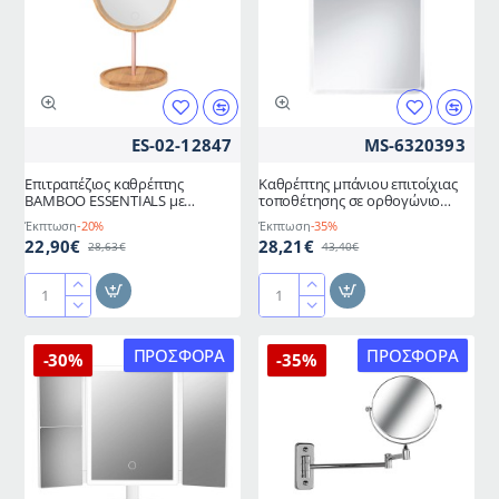
DIDO
ES-02-12847
MS-6320393
Επιτραπέζιος καθρέπτης
Καθρέπτης μπάνιου επιτοίχιας
BAMBOO ESSENTIALS με
τοποθέτησης σε ορθογώνιο
περιμετρικό φωτισμό Led
σχήμα διαστάσεων 45x60cm
Έκπτωση
-20%
Έκπτωση
-35%
διαστάσεων 18x18x30cm Estia
LUCY
22,90€
28,21€
28,63€
43,40€
Επιτραπέζιος
Καθρέπτης
καθρέπτης
μπάνιου
BAMBOO
επιτοίχιας
ΠΡΟΣΦΟΡΆ
ΠΡΟΣΦΟΡΆ
-30%
-35%
ESSENTIALS
τοποθέτησης
με
σε
περιμετρικό
ορθογώνιο
φωτισμό
σχήμα
Led
διαστάσεων
διαστάσεων
45x60cm