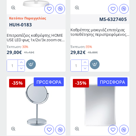
18x18x30cm
LUCY
Estia
Κατόπιν Παραγγελίας
MS-6327405
HUH-0183
Καθρέπτης μακιγιάζ επιτοίχιας
τοποθέτησης περιστρεφόμενος
Επιτραπέζιος καθρέφτης HOME
Spirit
USE LED φως 1x/2x/3x zoom σε
χρώμα λευκό
Έκπτωση
-30%
Έκπτωση
-35%
29,00€
29,82€
41,43€
45,88€
Επιτραπέζιος
Καθρέπτης
καθρέφτης
μακιγιάζ
HOME
επιτοίχιας
ΠΡΟΣΦΟΡΆ
ΠΡΟΣΦΟΡΆ
-35%
-35%
USE
τοποθέτησης
LED
περιστρεφόμενος
φως
Spirit
1x/2x/3x
zoom
σε
χρώμα
λευκό