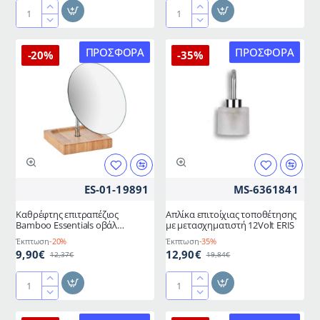
Καθρέφτης
Καθρέφτης
επιτραπέζιος
χειρός
Bamboo
HOME
ΠΡΟΣΦΟΡΆ
ΠΡΟΣΦΟΡΆ
-20%
-35%
Essentials
USE
περιστρεφόμενος
με
διπλής
LED
όψεως
φως
1x/3x
zoom
180mAh
σε
χρώμα
ES-01-19891
MS-6361841
λευκό
Καθρέφτης επιτραπέζιος
Απλίκα επιτοίχιας τοποθέτησης
Bamboo Essentials οβάλ
με μετασχηματιστή 12Volt ERIS
διαστάσεων 18x17x14cm
Έκπτωση
-20%
Έκπτωση
-35%
9,90€
12,90€
12,37€
19,84€
Καθρέφτης
Απλίκα
επιτραπέζιος
επιτοίχιας