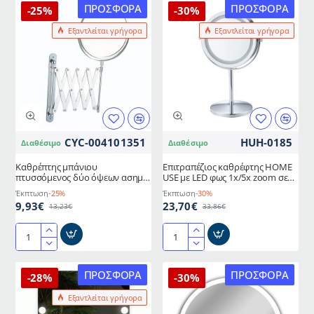
μακιγιάζ
με
ΠΡΟΣΦΟΡΆ
ΠΡΟΣΦΟΡΆ
-25%
-30%
2
βεντούζα
Εξαντλείται γρήγορα
Εξαντλείται γρήγορα
όψεων
διαστάσεων
επιτραπέζιος
12,5x4,5x25cm
σε
χρώμα
ασημί
CYC-004101351
HUH-0185
Διαθέσιμο
Διαθέσιμο
Καθρέπτης μπάνιου
Επιτραπέζιος καθρέφτης HOME
πτυσσόμενος δύο όψεων ασημί
USE με LED φως 1x/5x zoom σε
με διάμετρο 17cm
χρώμα ασημί
Έκπτωση
-25%
Έκπτωση
-30%
9,93€
23,70€
13,23€
33,86€
Καθρέπτης
Επιτραπέζιος
μπάνιου
καθρέφτης
πτυσσόμενος
HOME
ΠΡΟΣΦΟΡΆ
ΠΡΟΣΦΟΡΆ
-28%
-30%
δύο
USE
Εξαντλείται γρήγορα
όψεων
με
ασημί
LED