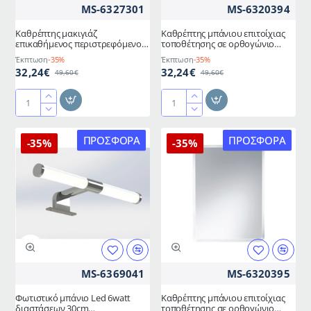
MS-6327301
MS-6320394
Καθρέπτης μακιγιάζ
Καθρέπτης μπάνιου επιτοίχιας
επικαθήμενος περιστρεφόμενος
τοποθέτησης σε ορθογώνιο
2 όψεων υψηλής ποιότητας
σχήμα διαστάσεων 50x70cm
Έκπτωση
-35%
Έκπτωση
-35%
MOLLY
32,24€
32,24€
49,60€
49,60€
Καθρέπτης
Καθρέπτης
μακιγιάζ
μπάνιου
επικαθήμενος
επιτοίχιας
ΠΡΟΣΦΟΡΆ
ΠΡΟΣΦΟΡΆ
-35%
-35%
περιστρεφόμενος
τοποθέτησης
2
σε
όψεων
ορθογώνιο
υψηλής
σχήμα
ποιότητας
διαστάσεων
50x70cm
MOLLY
MS-6369041
MS-6320395
Φωτιστικό μπάνιο Led 6watt
Καθρέπτης μπάνιου επιτοίχιας
διαστάσεων 30cm
τοποθέτησης σε ορθογώνιο