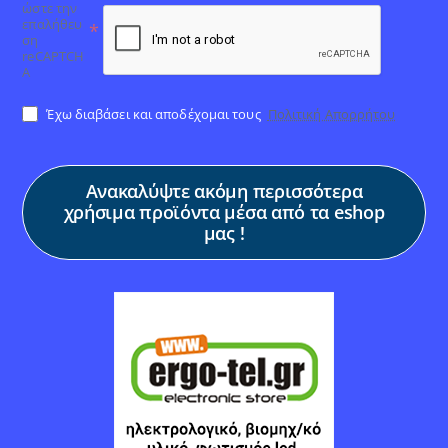
ώστε την
επαλήθευ
ση
reCAPTCH
A
Έχω διαβάσει και αποδέχομαι τους
Πολιτική Απορρήτου
Ανακαλύψτε ακόμη περισσότερα
χρήσιμα προϊόντα μέσα από τα eshop
μας !