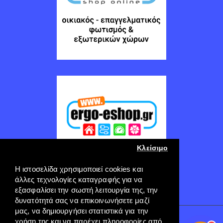
Κλείσιμο
Η ιστοσελίδα χρησιμοποιεί cookies και
άλλες τεχνολογίες καταγραφής για να
εξασφαλίσει την σωστή λειτουργία της, την
δυνατότητά σας να επικοινωνήσετε μαζί
μας, να δημιουργήσει στατιστικά για την
Copyright © 2022, ERGO-GROUP, All Rights Reserved
χρήση της και να παρέχει πληροφορίες από