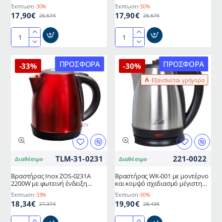
ELEMENT BLACK
ELEMENT WHITE
Έκπτωση
-30%
Έκπτωση
-30%
17,90€
17,90€
25,57€
25,57€
Bραστήρας
Bραστήρας
χωρητικότητας
χωρητικότητας
1.0L
1.0L
ΠΡΟΣΦΟΡΆ
ΠΡΟΣΦΟΡΆ
-33%
-30%
1500W
1500W
Εξαντλείται γρήγορα
σε
σε
μαύρο
μαύρο
χρώμα
χρώμα
LIFE
LIFE
ELEMENT
ELEMENT
BLACK
WHITE
TLM-31-0231
221-0022
Διαθέσιμο
Διαθέσιμο
Βραστήρας Inox ZOS-0231A
Βραστήρας WK-001 με μοντέρνο
2200W με φωτεινή ένδειξη
και κομψό σχεδιασμό μέγιστη
λειτουργίας & αυτόματη
χωρητικότητα 1.8L σε mat
Έκπτωση
-33%
Έκπτωση
-30%
διακοπή
φινίρισμα LIFE
18,34€
19,90€
27,37€
28,43€