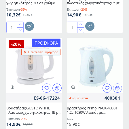
χωρητικότητας 2Lt σε χρώμα
πλαστικός χωρητικότητας1lt με
ασημί 1500W
ισχύ 1100W
Έκπτωση
-35%
Έκπτωση
-20%
10,32€
14,90€
15,87€
18,63€
Ηλεκτρικός
Βραστήρας
βραστήρας
BLACK
χωρητικότητας
PLUS
ΠΡΟΣΦΟΡΆ
-20%
2Lt
πλαστικός
Εξαντλείται γρήγορα
σε
χωρητικότητας1lt
χρώμα
με
ασημί
ισχύ
1500W
1100W
ES-06-17224
400301
Αναμένεται
Βραστήρας GUSTO WHITE
Βραστήρας Primo PRCK-40301
πλαστικός χωρητικότητας 1lt με
1.2L 1630W λευκός με
ισχύ 1100W
αποσπώμενο φίλτρο κατά των
Έκπτωση
-20%
Από
αλάτων
14,90€
15,90€
18,63€