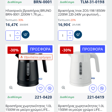
BRN-0001
TLM-31-0198
Διαθέσιμο
Διαθέσιμο
Ηλεκτρικός βραστήρας BRUNO
Βραστήρας Inox ZOS-198 1850W-
BRN-0001 2200W 1.7lt με
2200W 220-240V με φωτεινή
περιστρεφόμενη βάση 360° και
ένδειξη λειτουργίας
Έκπτωση
-30%
Έκπτωση
-20%
LED φωτισμό
16,47€
16,90€
23,53€
21,13€
Ηλεκτρικός
Βραστήρας
βραστήρας
Inox
BRUNO
ZOS-
ΠΡΟΣΦΟΡΆ
ΠΡΟΣΦΟΡΆ
-30%
-30%
BRN-
198
Εξαντλείται γρήγορα
0001
1850W-
2200W
2200W
1.7lt
220-
με
240V
περιστρεφόμενη
με
βάση
φωτεινή
360°
ένδειξη
και
λειτουργίας
221-0420
221-0419
Διαθέσιμο
Διαθέσιμο
LED
φωτισμό
Bραστήρας χωρητικότητας 1.0L
Bραστήρας χωρητικότητας 1.0L
1500W σε μαύρο χρώμα LIFE
1500W σε μαύρο χρώμα LIFE