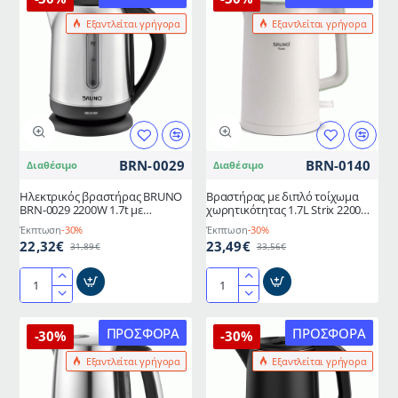
Inox
1.7L
Εξαντλείται γρήγορα
Εξαντλείται γρήγορα
1L
ισχύος
πλήρως
2200W
ανοξείδωτος
γυάλινος-
με
Inox
φωτεινή
Bruno
ένδειξη
λειτουργίας
BRN-0029
BRN-0140
Διαθέσιμο
Διαθέσιμο
Ηλεκτρικός βραστήρας BRUNO
Βραστήρας με διπλό τοίχωμα
BRN-0029 2200W 1.7t με
χωρητικότητας 1.7L Strix 2200W
αφαιρούμενο και πλενόμενο
σε λευκό χρώμα BRUNO
Έκπτωση
-30%
Έκπτωση
-30%
φίλτρο και βάση 360°
22,32€
23,49€
31,89€
33,56€
Ηλεκτρικός
Βραστήρας
βραστήρας
με
BRUNO
διπλό
ΠΡΟΣΦΟΡΆ
ΠΡΟΣΦΟΡΆ
-30%
-30%
BRN-
τοίχωμα
Εξαντλείται γρήγορα
Εξαντλείται γρήγορα
0029
χωρητικότητας
2200W
1.7L