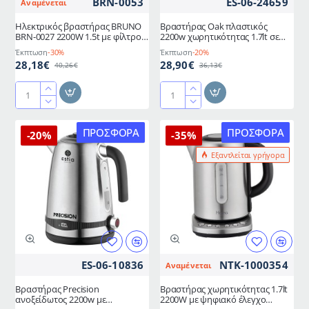
BRN-0053
ES-06-24659
Αναμένεται
Ηλεκτρικός βραστήρας BRUNO
Βραστήρας Oak πλαστικός
BRN-0027 2200W 1.5t με φίλτρο
2200w χωρητικότητας 1.7lt σε
για τσάι & λειτουργία
μαύρο χρώμα
Έκπτωση
-30%
Έκπτωση
-20%
διατήρησης θερμοκρασίας
28,18€
28,90€
40,26€
36,13€
Ηλεκτρικός
Βραστήρας
βραστήρας
Oak
BRUNO
πλαστικός
ΠΡΟΣΦΟΡΆ
ΠΡΟΣΦΟΡΆ
-20%
-35%
BRN-
2200w
Εξαντλείται γρήγορα
0027
χωρητικότητας
2200W
1.7lt
1.5t
σε
με
μαύρο
φίλτρο
χρώμα
για
τσάι
&
ES-06-10836
NTK-1000354
Αναμένεται
λειτουργία
διατήρησης
Βραστήρας Precision
Βραστήρας χωρητικότητας 1.7lt
θερμοκρασίας
ανοξείδωτος 2200w με
2200W με ψηφιακό έλεγχο