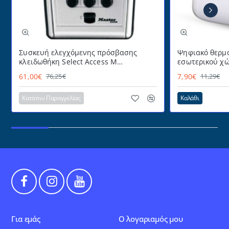
Συσκευή ελεγχόμενης πρόσβασης
Ψηφιακό θερμό
κλειδωθήκη Select Access Μ
εσωτερικού χώ
MASTERLOCK εύχρηστη με
με πρακτικό α
61,00€
7,90€
76,25€
11,29€
προστατευτικό κάλυμμα
επιτραπέζια τ
για επιτοίχια 
Κατόπιν Παραγγελίας
Καλάθι
Για εμάς
Ο λογαριαμός μου