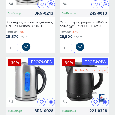
νερού
σε
&
μαύρο
BRN-0213
245-0013
Διαθέσιμο
Διαθέσιμο
εργονομική
ματ
λαβή
χρώμα
Βραστήρας νερού ανοξείδωτος
Θερμαντήρας μπιμπερό 80W σε
1.7L 2200W Inox BRUNO
λευκό χρώμα ALECTO BW-70
Έκπτωση
-30%
Έκπτωση
-30%
25,37€
26,50€
36,24€
37,86€
Βραστήρας
Θερμαντήρας
νερού
μπιμπερό
ανοξείδωτος
80W
ΠΡΟΣΦΟΡΆ
ΠΡΟΣΦΟΡΆ
-30%
-30%
1.7L
σε
Εξαντλείται γρήγορα
2200W
λευκό
Inox
χρώμα
BRUNO
ALECTO
BW-
70
BRN-0028
221-0328
Διαθέσιμο
Διαθέσιμο