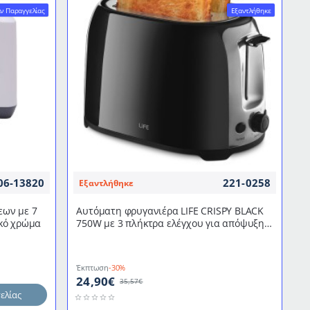
ν Παραγγελίας
Εξαντλήθηκε
σε
χρώμα
γκρι
06-13820
221-0258
Εξαντλήθηκε
εων με 7
Αυτόματη φρυγανιέρα LIFE CRISPY BLACK
κό χρώμα
750W με 3 πλήκτρα ελέγχου για απόψυξη,
αναθέρμανση & διακοπή
Έκπτωση
-30%
24,90€
35,57€
ελίας