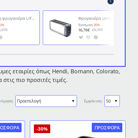
Αυτόματη φρυγανιέρα LIFE CRISPY BLACK 750W με 3 πλήκτρα ελέγχου για απόψυξη, αναθέρμανση & διακοπή
Φρυγανιέρα μεταλλική 4 θέσεων 1200W Inox διαστάσεων 10,7x33x15cm Termomax TX401S
30%
Έκπτωση
-35%
16,76€
5,57€
25,79€
μες εταιρίες όπως Hendi, Bomann, Colorato,
 στις πιο προσιτές τιμές.
νόμηση:
Εμφάνιση:
ΡΟΣΦΟΡΆ
ΠΡΟΣΦΟΡΆ
-30%