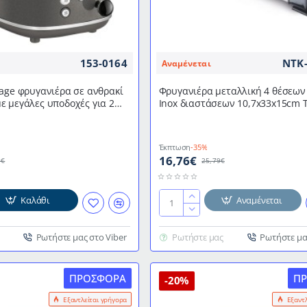
153-0164
NTK
Αναμένεται
age φρυγανιέρα σε ανθρακί
Φρυγανιέρα μεταλλική 4 θέσεω
 μεγάλες υποδοχές για 2
Inox διαστάσεων 10,7x33x15cm
40mm) PC-TA 1193 GREY
TX401S
Έκπτωση
-35%
16,76€
9€
25,79€
Καλάθι
Αναμένεται
Φρυγανιέρα
μεταλλική
4
Ρωτήστε μας στο Viber
Ρωτήστε μας
Ρωτήστε μα
θέσεων
1200W
ΠΡΟΣΦΟΡΆ
Π
Inox
-20%
διαστάσεων
Εξαντλείται γρήγορα
Εξαντ
10,7x33x15cm