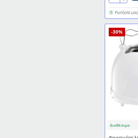
φρυγανιέρα
2
Ρωτήστε μας
θέσεων
750W
LIFE
-30%
CRUNCHY
WHITE
Διαθέσιμο
Φρυγανιέρα λε