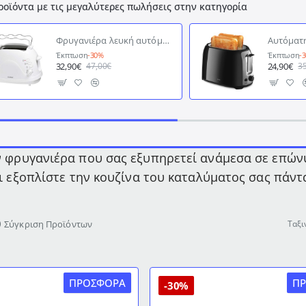
ροϊόντα με τις μεγαλύτερες πωλήσεις στην κατηγορία
Φρυγανιέρα λευκή αυτόματη ιδανική για οικιακή χρήση με 3 πλήκτρα επιλογής λειτουργίας TA 246 CB BOMANN
Έκπτωση
-30%
Έκπτωση
-
32,90€
24,90€
47,00€
3
ν φρυγανιέρα που σας εξυπηρετεί ανάμεσα σε επώνυ
αι εξοπλίστε την κουζίνα του καταλύματος σας πάντα
Σύγκριση Προϊόντων
Ταξι
ΠΡΟΣΦΟΡΆ
Π
-30%