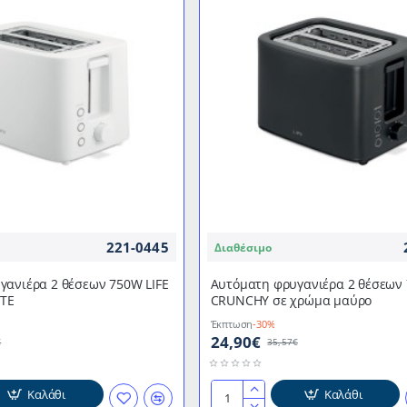
221-0445
Διαθέσιμο
γανιέρα 2 θέσεων 750W LIFE
Αυτόματη φρυγανιέρα 2 θέσεων 
TE
CRUNCHY σε χρώμα μαύρο
Έκπτωση
-30%
24,90€
€
35,57€
Καλάθι
Καλάθι
Αυτόματη