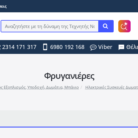
εις
Αναζητήστε
με
τη
2314 171 317
6980 192 168
Viber
Θέλε
δύναμη
της
Τεχνητής
Νοημοσύνης
...
Φρυγανιέρες
ς Εξοπλισμός, Υποδοχή, Δωμάτια, Μπάνιο
Ηλεκτρικές Συσκευές Δωμα