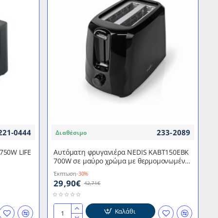
221-0444
233-2089
Διαθέσιμο
750W LIFE
Αυτόματη φρυγανιέρα NEDIS KABT150EBK
700W σε μαύρο χρώμα με θερμομονωμένο
περίβλημα
Έκπτωση
-30%
29,90€
42,71€
Καλάθι
Αυτόματη