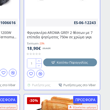
-1006616
ES-06-12243
ν 1200W
Φρυγανιέρα AROMA GREY 2 θέσεων με 7
 Termomax
επίπεδα ψησίματος 750w σε χρώμα γκρι
Έκπτωση
-20%
18,90€
23,62€
Κατόπιν Παραγγελίας
Φρυγανιέρα
AROMA
GREY
2
ς στο Viber
Ρωτήστε μας
Ρωτήστε μας στο Viber
θέσεων
με
7
ΡΟΣΦΟΡΆ
ΠΡΟΣΦΟΡΆ
επίπεδα
-30%
ψησίματος
λείται γρήγορα
Εξαντλείται γρήγορα
750w