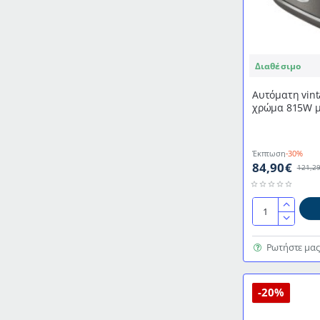
Διαθέσιμο
Αυτόματη vint
χρώμα 815W με
φέτες ψωμί (
Έκπτωση
-30%
84,90€
121,2
Αυτόματη
vintage
φρυγανιέρα
Ρωτήστε μας
σε
ανθρακί
χρώμα
-20%
815W
με