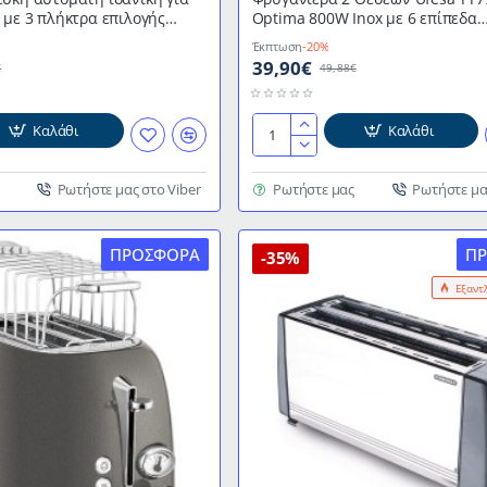
 με 3 πλήκτρα επιλογής
Optima 800W Inox με 6 επίπεδα
TA 246 CB BOMANN
θερμοκρασίας
Έκπτωση
-20%
39,90€
€
49,88€
Καλάθι
Καλάθι
Φρυγανιέρα
2
Θέσεων
Ρωτήστε μας στο Viber
Ρωτήστε μας
Ρωτήστε μα
Ufesa
TT7985
ΠΡΟΣΦΟΡΆ
Π
Optima
-35%
800W
Εξαντ
Inox
με
6
επίπεδα
θερμοκρασίας