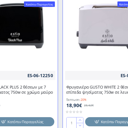
Termomax
Κατόπιν Παραγγελίας
Κατόπι
TX401S
ES-06-12250
ES-
LACK PLUS 2 θέσεων με 7
Φρυγανιέρα GUSTO WHITE 2 θέσ
ματος 750w σε χρώμα μαύρο
επίπεδα ψησίματος 750w σε λευ
Έκπτωση
-20%
18,90€
€
23,62€
Κατόπιν Παραγγελίας
Κατόπιν Παραγγ
Φρυγανιέρα