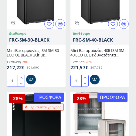
38db
TE40G
με
διαστάσεων
2
430mm
αποσπώμενες
x
χρωμιωμένες
410mm
Διαθέσιμο
Διαθέσιμο
σχάρες
x
FRC-SM-30-BLACK
FRC-SM-40-BLACK
501mm
Mini Bar αμμωνίας ISM SM-30
Mini Bar αμμωνίας 40lt ISM SM-
ECO UL BLACK 30lt με
40 ECO UL με δυνατότητα
δυνατότητα αλλαγής φοράς για
αλλαγής φοράς πόρτας για
Έκπτωση
-28%
Έκπτωση
-28%
δωμάτια ξενοδοχείου
δωμάτια ξενοδοχείου
217,22€
221,57€
301,69€
307,73€
Mini
Mini
Bar
Bar
αμμωνίας
αμμωνίας
ΠΡΟΣΦΟΡΆ
ΠΡΟΣΦΟΡΆ
-28%
-28%
ISM
40lt
Εξαντλείται γρήγορα
SM-
ISM
30
SM-
ECO
40
UL
ECO
BLACK
UL