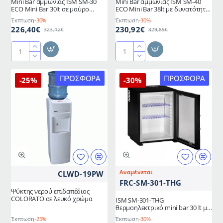
Mini Bar αμμωνίας ISM SM-30
Mini Bar αμμωνίας ISM SM-40
ECO Mini Bar 30lt σε μαύρο
ECO Mini Bar 38lt με δυνατότητα
χρώμα
αλλαγής φοράς της πόρτας
Έκπτωση
-30%
Έκπτωση
-30%
226,40€
230,92€
323,42€
329,89€
Mini
Mini
Bar
Bar
αμμωνίας
αμμωνίας
ΠΡΟΣΦΟΡΆ
ΠΡΟΣΦΟΡΆ
-25%
-30%
ISM
ISM
SM-
SM-
30
40
ECO
ECO
Mini
Mini
Bar
Bar
30lt
38lt
σε
με
μαύρο
δυνατότητα
Αναμένεται
CLWD-19PW
χρώμα
αλλαγής
FRC-SM-301-THG
φοράς
Ψύκτης νερού επιδαπέδιος
της
COLORATO σε λευκό χρώμα
ISM SM-301-THG
πόρτας
θερμοηλεκτρικό mini bar 30 lt με
γυάλινη πόρτα για χρήση σε
Έκπτωση
-25%
Έκπτωση
-30%
δωμάτια ξενοδοχείων και