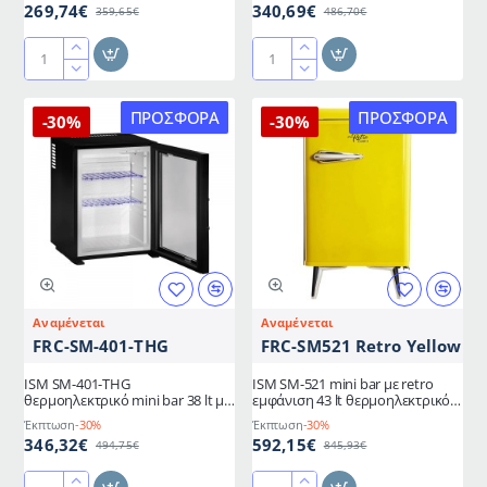
269,74€
340,69€
359,65€
486,70€
καταλυμάτων
Ψύκτης
ISM
νερού
SM-
επιδαπέδιος
301-
ΠΡΟΣΦΟΡΆ
ΠΡΟΣΦΟΡΆ
-30%
-30%
COLORATO
THG
σε
θερμοηλεκτρικό
λευκό
mini
χρώμα
bar
30
lt
με
γυάλινη
πόρτα
Αναμένεται
Αναμένεται
για
FRC-SM-401-THG
FRC-SM521 Retro Yellow
χρήση
σε
ISM SM-401-THG
ISM SM-521 mini bar με retro
δωμάτια
θερμοηλεκτρικό mini bar 38 lt με
εμφάνιση 43 lt θερμοηλεκτρικό
ξενοδοχείων
γυάλινη πόρτα ιδανικό για
κίτρινο
Έκπτωση
-30%
Έκπτωση
-30%
δωμάτια φιλοξενίας
και
346,32€
592,15€
494,75€
845,93€
καταλυμάτων