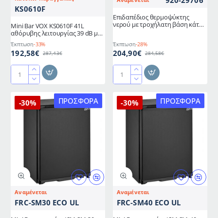
KS0610F
Επιδαπέδιος θερμοψύκτης
νερού με τροχήλατη βάση κάτω
Mini Bar VOX KS0610F 41L
φόρτωσης σε λευκό χρώμα
αθόρυβης λειτουργίας 39 dB με
αναστρέψιμη πόρτα
Έκπτωση
-33%
Έκπτωση
-28%
192,58€
204,90€
287,43€
284,58€
Mini
Επιδαπέδιος
Bar
θερμοψύκτης
VOX
νερού
ΠΡΟΣΦΟΡΆ
ΠΡΟΣΦΟΡΆ
-30%
-30%
KS0610F
με
41L
τροχήλατη
αθόρυβης
βάση
λειτουργίας
κάτω
39
φόρτωσης
dB
σε
με
λευκό
αναστρέψιμη
χρώμα
πόρτα
Αναμένεται
Αναμένεται
FRC-SM30 ECO UL
FRC-SM40 ECO UL