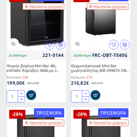
χωρητικότητας
bar
Εξαντλείται γρήγορα
Εξαντλείται γρήγορα
41L
LIFE
ενεργειακής
SILENCIO
κλάσης
38L
E
ενεργειακής
σε
κλάσης
μαύρο
F
χρώμα
σε
LIFE
μαύρο
221-0144
FRC-OBT-TE40G
Διαθέσιμο
Διαθέσιμο
JUNIOR
SUITE
Ψυγείο βιτρίνα Mini Bar 46L
Θερμοηλεκτρικό Mini Bar
Black
επίπεδο θορύβου 38db με 2
χωρητικότητας 40lt ORBITA OBT-
αποσπώμενες χρωμιωμένες
TE40G διαστάσεων 430mm x
Έκπτωση
-30%
Έκπτωση
-27%
σχάρες
410mm x 501mm
199,00€
216,82€
284,29€
297,01€
Ψυγείο
Θερμοηλεκτρικό
βιτρίνα
Mini
Mini
Bar
ΠΡΟΣΦΟΡΆ
ΠΡΟΣΦΟΡΆ
-28%
-28%
Bar
χωρητικότητας
Εξαντλείται γρήγορα
Εξαντλείται γρήγορα
46L
40lt
επίπεδο
ORBITA
θορύβου
OBT-