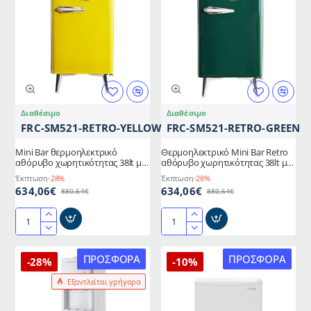
54lt
αθόρυβης
αθόρυβης
λειτουργία
λειτουργίας
38lt
σε
με
μαύρο
εσωτερικό
χρώμα
φωτισμό
ενεργειακής
led
κλάσης
σε
Διαθέσιμο
Διαθέσιμο
Α+
κόκκινο
FRC-SM521-RETRO-YELLOW
FRC-SM521-RETRO-GREEN
με
χρώμα
δυνατότητα
Mini Bar θερμοηλεκτρικό
Θερμοηλεκτρικό Mini Bar Retro
αλλαγή
αθόρυβο χωρητικότητας 38lt με
αθόρυβο χωρητικότητας 38lt με
φοράς
εσωτερικό φωτισμό led σε
εσωτερικό φωτισμό led σε
Έκπτωση
-28%
Έκπτωση
-28%
κίτρινο χρώμα Retro
πράσινο χρώμα
πόρτας
634,06€
634,06€
880,64€
880,64€
Mini
Θερμοηλεκτρικό
Bar
Mini
θερμοηλεκτρικό
Bar
ΠΡΟΣΦΟΡΆ
ΠΡΟΣΦΟΡΆ
-28%
-10%
αθόρυβο
Retro
Εξαντλείται γρήγορα
χωρητικότητας
αθόρυβο
38lt
χωρητικότητας
με
38lt