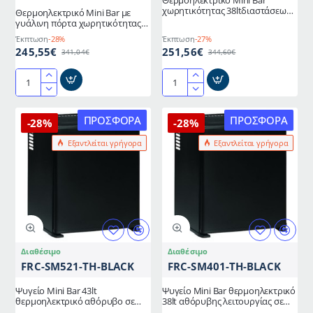
χωρητικότητας 38ltδιαστάσεων
Θερμοηλεκτρικό Mini Bar με
56,6x44,1x43,2cm σε μαύρο
γυάλινη πόρτα χωρητικότητας
χρώμα
38lt διαστάσεων
Έκπτωση
-28%
Έκπτωση
-27%
56,6x44,1x43,2cm σε μαύρο
245,55€
251,56€
341,04€
344,60€
χρώμα
Θερμοηλεκτρικό
Θερμοηλεκτρικό
Mini
Mini
Bar
Bar
ΠΡΟΣΦΟΡΆ
ΠΡΟΣΦΟΡΆ
-28%
-28%
με
χωρητικότητας
Εξαντλείται γρήγορα
Εξαντλείται γρήγορα
γυάλινη
38ltδιαστάσεων
πόρτα
56,6x44,1x43,2cm
χωρητικότητας
σε
38lt
μαύρο
διαστάσεων
χρώμα
56,6x44,1x43,2cm
σε
μαύρο
Διαθέσιμο
Διαθέσιμο
χρώμα
FRC-SM521-TH-BLACK
FRC-SM401-TH-BLACK
Ψυγείο Mini Bar 43lt
Ψυγείο Mini Bar θερμοηλεκτρικό
θερμοηλεκτρικό αθόρυβο σε
38lt αθόρυβης λειτουργίας σε
μαύρο χρώμα αυτόματης
λευκό χρώμα ενεργειακής