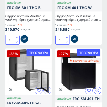
Διαθέσιμο
Διαθέσιμο
Α+
αθόρυβη
FRC-SM-301-THG-B
FRC-SM-401-THG-W
λειτουργία
Θερμοηλεκτρικό Mini Bar με
Θερμοηλεκτρικό Mini Bar με
γυάλινη πόρτα χωρητικότητας
γυάλινη πόρτα χωρητικότητας
30lt σε μαύρο χρώμα με
38lt διαστάσεων
Έκπτωση
-28%
Έκπτωση
-28%
αθόρυβη λειτουργία
56,6x44,1x43,2cm σε λευκό
240,07€
245,55€
333,44€
341,04€
χρώμα
Θερμοηλεκτρικό
Θερμοηλεκτρικό
Mini
Mini
Bar
Bar
ΠΡΟΣΦΟΡΆ
ΠΡΟΣΦΟΡΆ
-28%
-27%
με
με
Εξαντλείται γρήγορα
γυάλινη
γυάλινη
πόρτα
πόρτα
χωρητικότητας
χωρητικότητας
30lt
38lt
σε
διαστάσεων
μαύρο
56,6x44,1x43,2cm
χρώμα
σε
με
λευκό
Διαθέσιμο
FRC-SM-401-TH
Διαθέσιμο
αθόρυβη
χρώμα
FRC-SM-401-THG-B
λειτουργία
Θερμοηλεκτρικό Mini Bar