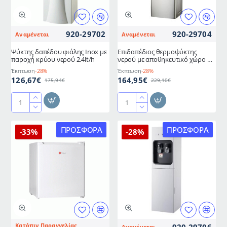
χρώμα
920-29702
920-29704
Αναμένεται
Αναμένεται
Ψύκτης δαπέδου φιάλης Inox με
Επιδαπέδιος θερμοψύκτης
παροχή κρύου νερού 2.4lt/h
νερού με αποθηκευτικό χώρο σε
ασημί χρώμα
Έκπτωση
-28%
Έκπτωση
-28%
126,67€
164,95€
175,94€
229,10€
Ψύκτης
Επιδαπέδιος
δαπέδου
θερμοψύκτης
φιάλης
νερού
ΠΡΟΣΦΟΡΆ
ΠΡΟΣΦΟΡΆ
-33%
-28%
Inox
με
με
αποθηκευτικό
παροχή
χώρο
κρύου
σε
νερού
ασημί
2.4lt/h
χρώμα
Κατόπιν Παραγγελίας
920-29706
Αναμένεται