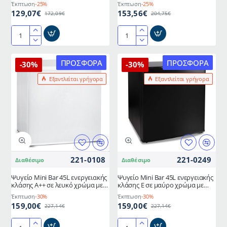
Έκπτωση
-25%
Έκπτωση
-25%
129,07€
153,56€
172,09€
204,75€
Επιδαπέδιος
Επιδαπέδιος
θερμοψύκτης
θερμοψύκτης
νερού
νερού
ΠΡΟΣΦΟΡΆ
ΠΡΟΣΦΟΡΆ
-30%
-30%
λευκός
με
Εξαντλείται γρήγορα
Εξαντλείται γρήγορα
Eu
αποθηκευτικό
Plug
χώρο
31x28,5x85cm
λευκός
Eu
Plug
33x32x95cm
221-0108
221-0249
Διαθέσιμο
Διαθέσιμο
Ψυγείο Mini Bar 45L ενεργειακής
Ψυγείο Mini Bar 45L ενεργειακής
κλάσης A++ σε λευκό χρώμα με
κλάσης E σε μαύρο χρώμα με
δυνατότητα αλλαγής της φοράς
δυνατότητα αλλαγής της φοράς
Έκπτωση
-30%
Έκπτωση
-30%
της πόρτας LIFE RMB-001
της πόρτας LIFE SUITE Black
159,00€
159,00€
227,14€
227,14€