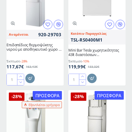
εσωτερικό
με
φωτισμό
εσωτερικό
led
φωτισμό
σε
led
κίτρινο
σε
Κατόπιν Παραγγελίας
920-29703
Αναμένεται
χρώμα
πράσινο
TSL-RS0400M1
Retro
χρώμα
Επιδαπέδιος θερμοψύκτης
νερού με αποθηκευτικό χώρο σε
Mini Bar Tesla χωρητικότητας
λευκό χρώμα
43lt διαστάσεων
Υ49.2xΠ47.2xΒ45cm σε λευκό
Έκπτωση
-28%
Έκπτωση
-10%
χρώμα
117,67€
119,99€
163,43€
133,32€
Επιδαπέδιος
Mini
θερμοψύκτης
Bar
νερού
Tesla
ΠΡΟΣΦΟΡΆ
ΠΡΟΣΦΟΡΆ
-28%
-28%
με
χωρητικότητας
Εξαντλείται γρήγορα
αποθηκευτικό
43lt
χώρο
διαστάσεων
σε
Υ49.2xΠ47.2xΒ45cm
λευκό
σε
χρώμα
λευκό