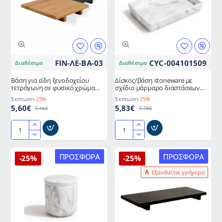
μαύρο
μαύρο
χρώμα
χρώμα
με
15Χ15Χ2,5cm
μαγνήτη
FIN-ΛΕ-ΒΑ-03
CYC-004101509
Διαθέσιμο
Διαθέσιμο
Βάση για είδη ξενοδοχείου
Δίσκος/βάση stoneware με
τετράγωνη σε φυσικό χρώμα
σχέδιο μάρμαρο διαστάσεων
ξυ΄λου 15Χ15Χ2,5cm
19x12x2cm
Έκπτωση
-25%
Έκπτωση
-25%
5,60€
5,83€
7,46€
7,78€
Βάση
Δίσκος/
για
βάση
είδη
stoneware
ΠΡΟΣΦΟΡΆ
ΠΡΟΣΦΟΡΆ
-25%
-25%
ξενοδοχείου
με
Εξαντλείται γρήγορα
τετράγωνη
σχέδιο
σε
μάρμαρο
φυσικό
διαστάσεων
χρώμα
19x12x2cm
ξυ΄λου