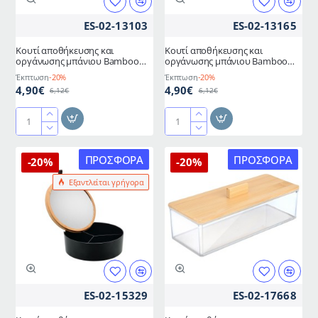
με
ES-02-13103
ES-02-13165
καπάκι
Κουτί αποθήκευσης και
Κουτί αποθήκευσης και
οργάνωσης μπάνιου Bamboo
οργάνωσης μπάνιου Bamboo
Essentials διαστάσεων
Essentials διαστάσεων 9x9x8cm
Έκπτωση
-20%
Έκπτωση
-20%
15x15x7cm
4,90€
4,90€
6,12€
6,12€
Κουτί
Κουτί
αποθήκευσης
αποθήκευσης
και
και
ΠΡΟΣΦΟΡΆ
ΠΡΟΣΦΟΡΆ
-20%
-20%
οργάνωσης
οργάνωσης
Εξαντλείται γρήγορα
μπάνιου
μπάνιου
Bamboo
Bamboo
Essentials
Essentials
διαστάσεων
διαστάσεων
15x15x7cm
9x9x8cm
ES-02-15329
ES-02-17668