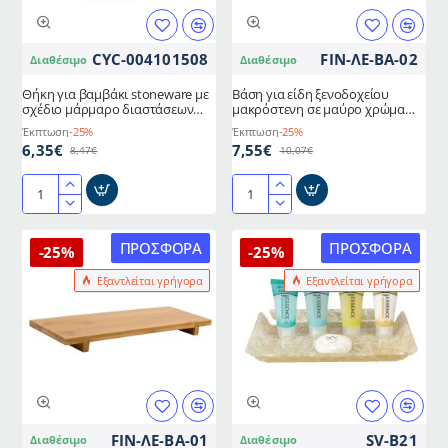
15Χ15Χ2,5cm
CYC-004101508
FIN-ΛΕ-ΒΑ-02
Διαθέσιμο
Διαθέσιμο
Θήκη για βαμβάκι stoneware με
Βάση για είδη ξενοδοχείου
σχέδιο μάρμαρο διαστάσεων
μακρόστενη σε μαύρο χρώμα
8x8x9cm
ξυ΄λου 30Χ11Χ2,5cm
Έκπτωση
-25%
Έκπτωση
-25%
6,35€
7,55€
8,47€
10,07€
Θήκη
Βάση
για
για
βαμβάκι
είδη
ΠΡΟΣΦΟΡΆ
ΠΡΟΣΦΟΡΆ
-25%
-25%
stoneware
ξενοδοχείου
Εξαντλείται γρήγορα
Εξαντλείται γρήγορα
με
μακρόστενη
σχέδιο
σε
μάρμαρο
μαύρο
διαστάσεων
χρώμα
8x8x9cm
ξυ΄λου
30Χ11Χ2,5cm
FIN-ΛΕ-ΒΑ-01
SV-B21
Διαθέσιμο
Διαθέσιμο