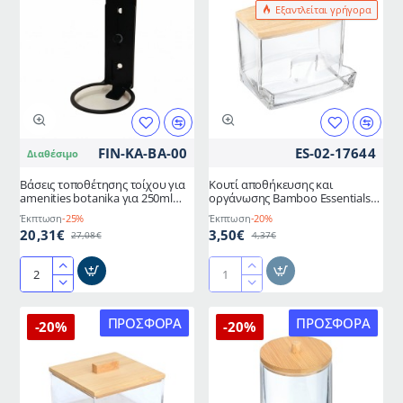
Εξαντλείται γρήγορα
SV-
ντεμακιγιάζ
SS4
Iταλίας
και
SV-
SS5
FIN-ΚΑ-ΒΑ-00
ES-02-17644
Διαθέσιμο
Βάσεις τοποθέτησης τοίχου για
Κουτί αποθήκευσης και
amenities botanika για 250ml
οργάνωσης Bamboo Essentials
συσκευασία 2 τεμαχίων
για μπατονέτες διαστάσεων
Έκπτωση
-25%
Έκπτωση
-20%
9x7.5x7cm με καπάκι
20,31€
3,50€
27,08€
4,37€
Βάσεις
Κουτί
τοποθέτησης
αποθήκευσης
τοίχου
και
ΠΡΟΣΦΟΡΆ
ΠΡΟΣΦΟΡΆ
-20%
-20%
για
οργάνωσης
amenities
Bamboo
botanika
Essentials
για
για