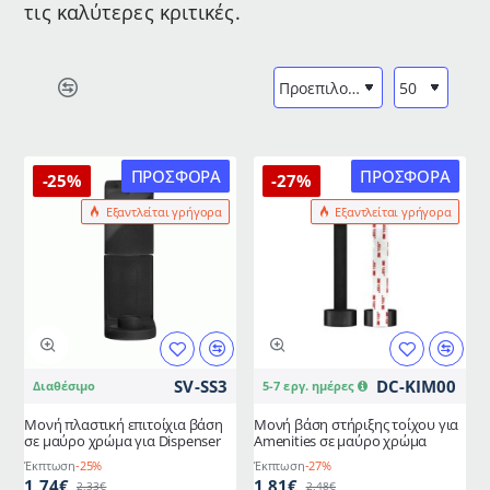
τις καλύτερες κριτικές.
ΠΡΟΣΦΟΡΆ
ΠΡΟΣΦΟΡΆ
-25%
-27%
Εξαντλείται γρήγορα
Εξαντλείται γρήγορα
SV-SS3
DC-ΚΙΜ00
Διαθέσιμο
5-7 εργ. ημέρες
Μονή πλαστική επιτοίχια βάση
Μονή βάση στήριξης τοίχου για
σε μαύρο χρώμα για Dispenser
Amenities σε μαύρο χρώμα
Έκπτωση
-25%
Έκπτωση
-27%
1,74€
1,81€
2,33€
2,48€