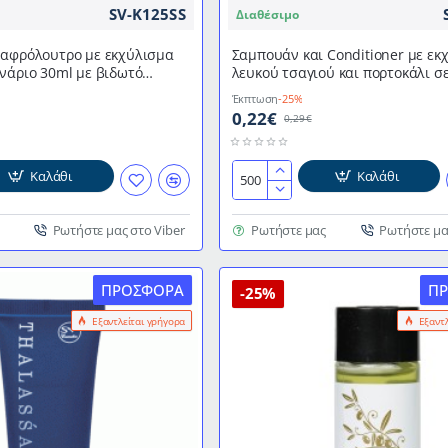
SV-K125SS
Διαθέσιμο
ουτρο με εκχύλισμα
Σαμπουάν και Conditioner με εκ
νάριο 30ml με βιδωτό
λευκού τσαγιού και πορτοκάλι σ
ράς "Natural Olive"
30ml της σειράς "Fresh Essence"
Έκπτωση
-25%
0,22€
0,29€
Καλάθι
Καλάθι
Σαμπουάν
και
Conditioner
Ρωτήστε μας στο Viber
Ρωτήστε μας
Ρωτήστε μα
με
εκχυλίσματα
ΠΡΟΣΦΟΡΆ
Π
λευκού
-25%
τσαγιού
Εξαντλείται γρήγορα
Εξαντ
και
πορτοκάλι
σε
μπουκάλι
30ml
της