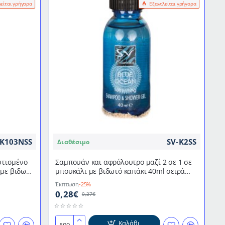
λείται γρήγορα
Εξαντλείται γρήγορα
μπουκαλάκι
30ml
με
βιδωτό
καπάκι
της
σειράς
"Natural
Olive"
-K103NSS
SV-K2SS
Διαθέσιμο
υτισμένο
Σαμπουάν και αφρόλουτρο μαζί 2 σε 1 σε
 με βιδωτό
μπουκάλι με βιδωτό καπάκι 40ml σειρά
Blue Ocean
Έκπτωση
-25%
0,28€
0,37€
Καλάθι