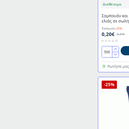
Διαθέσιμο
Σαμπουάν και αφρόλ
ελιάς σε σωλη
καπάκι της σει
Έκπτωση
-25%
0,20€
0,27€
Σαμπουάν
και
αφρόλουτρο
Ρωτήστε μας
με
εκχύλισμα
ελιάς
-25%
σε
σωληνάριο
30ml
με
βιδωτό
καπάκι
της