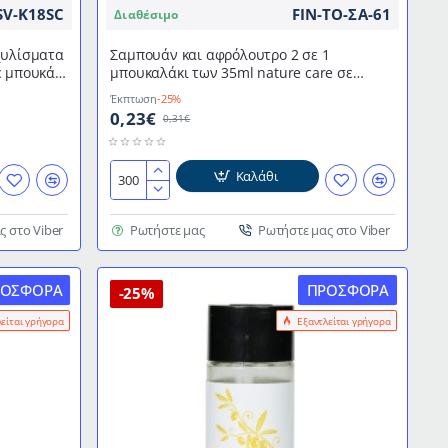
SV-K18SC
FIN-ΤΟ-ΣΑ-61
Διαθέσιμο
χυλίσματα
Σαμπουάν και αφρόλουτρο 2 σε 1
ε μπουκάλι
μπουκαλάκι των 35ml nature care σε
συσκευασία των 300 τμχ
Έκπτωση
-25%
0,23€
0,31€
Καλάθι
Σαμπουάν
και
αφρόλουτρο
ς στο Viber
Ρωτήστε μας
Ρωτήστε μας στο Viber
2
σε
ΡΟΣΦΟΡΆ
ΠΡΟΣΦΟΡΆ
1
-25%
μπουκαλάκι
λείται γρήγορα
Εξαντλείται γρήγορα
των
35ml
nature
care
σε
συσκευασία