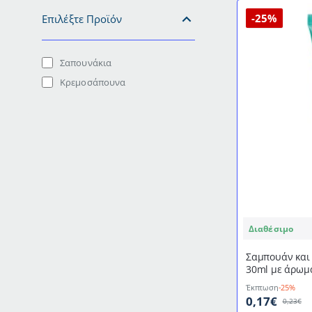
-25%
Επιλέξτε Προϊόν
Σαπουνάκια
Κρεμοσάπουνα
Διαθέσιμο
Σαμπουάν και 
30ml με άρωμ
Essence
Έκπτωση
-25%
0,17€
0,23€