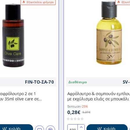
Εξαντλείται γρήγορα
Εξαντ
μπουκαλάκι
30ml
με
βιδωτό
καπάκι
της
σειράς
"Natural
Olive"
FIN-ΤΟ-ΣΑ-70
SV
Διαθέσιμο
αφρόλουτρο 2 σε 1
Αφρόλουτρο & σαμπουάν εμπλο
ν 35ml olive care σε
με εκχύλισμα ελιάς σε μπουκάλι
ων 400 τμχ
καπάκι 40ml
Έκπτωση
-25%
0,28€
0,37€
Καλάθι
Καλάθι