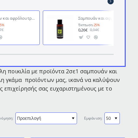
Σαμπουάν και αφρόλουτρο με εκχύλισμα ελιάς σε σωληνάριο 30ml με βιδωτό καπάκι της σειράς "Natural Olive"
Σαμπουάν και αφρόλουτρο 2 σε 1 μπουκαλάκι των 35ml olive care σε συσκευασία των 400 τμχ
25%
Έκπτωση
-25%
0,26€
7€
0,34€
άλη ποικιλία με προϊόντα 2σε1 σαμπουάν και
άλη γκάμα προϊόντων μας, ικανά να καλύψουν
ς επιχείρησής σας ευχαριστημένους με το
νόμηση:
Εμφάνιση: