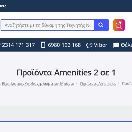
εις
Αναζητήστε
με
τη
2314 171 317
6980 192 168
Viber
Θέλε
δύναμη
της
Τεχνητής
Νοημοσύνης
...
Προϊόντα Amenities 2 σε 1
ς Εξοπλισμός, Υποδοχή, Δωμάτια, Μπάνιο
Προϊόντα Amenities
Προϊό