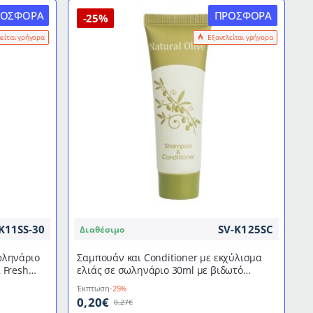
ΡΟΣΦΟΡΆ
ΠΡΟΣΦΟΡΆ
-25%
λείται γρήγορα
Εξαντλείται γρήγορα
K11SS-30
SV-K125SC
Διαθέσιμο
ωληνάριο
Σαμπουάν και Conditioner με εκχύλισμα
 Fresh
ελιάς σε σωληνάριο 30ml με βιδωτό
καπάκι της σειράς "Natural Olive"
Έκπτωση
-25%
0,20€
0,27€