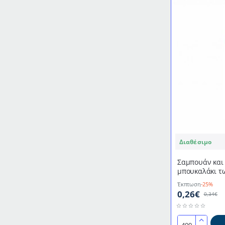
της
σειράς
Thalassa
Διαθέσιμο
Σαμπουάν και 
μπουκαλάκι τω
συσκευασία τ
Έκπτωση
-25%
0,26€
0,34€