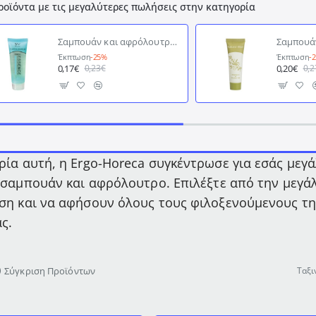
ροϊόντα με τις μεγαλύτερες πωλήσεις στην κατηγορία
Σαμπουάν και αφρόλουτρο σε σωληνάριο 30ml με άρωμα φρεσκάδας σειρά Fresh Essence
Έκπτωση
-25%
Έκπτωση
-
0,17€
0,20€
0,23€
0,2
ρία αυτή, η Ergo-Horeca συγκέντρωσε για εσάς μεγ
, σαμπουάν και αφρόλουτρο. Επιλέξτε από την μεγ
ση και να αφήσουν όλους τους φιλοξενούμενους τη
ς.
Σύγκριση Προϊόντων
Ταξι