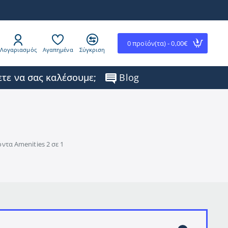
0 προϊόν(τα) - 0,00€
Λογαριασμός
Αγαπημένα
Σύγκριση
τε να σας καλέσουμε;
Blog
ντα Amenities 2 σε 1