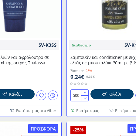
σειράς
"Fresh
Essence"
SV-K3SS
SV-K
Διαθέσιμο
λιών και αφρόλουτρο σε
Σαμπουάν και conditioner με εκ
l της σειράς Thalassa
ελιάς σε μπουκαλάκι 30ml με βι
καπάκι της σειράς "Natural Olive
Έκπτωση
-25%
0,24€
0,33€
Καλάθι
Καλάθι
Σαμπουάν
και
conditioner
Ρωτήστε μας στο Viber
Ρωτήστε μας
Ρωτήστε μα
με
εκχυλίσματα
ΠΡΟΣΦΟΡΆ
Π
ελιάς
-25%
σε