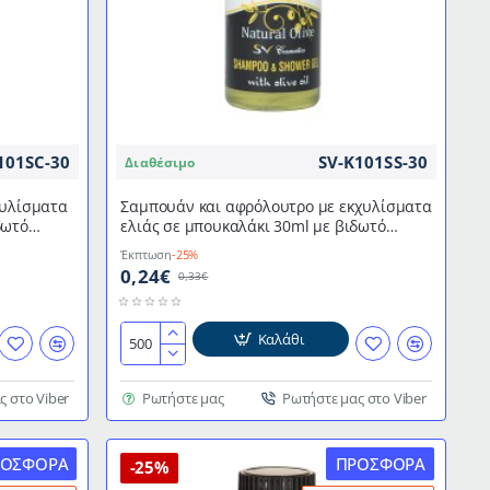
των
300
τμχ
101SC-30
SV-K101SS-30
Διαθέσιμο
χυλίσματα
Σαμπουάν και αφρόλουτρο με εκχυλίσματα
δωτό
ελιάς σε μπουκαλάκι 30ml με βιδωτό
"
καπάκι της σειράς "Natural Olive"
Έκπτωση
-25%
0,24€
0,33€
Καλάθι
Σαμπουάν
και
αφρόλουτρο
ς στο Viber
Ρωτήστε μας
Ρωτήστε μας στο Viber
με
εκχυλίσματα
ΡΟΣΦΟΡΆ
ΠΡΟΣΦΟΡΆ
ελιάς
-25%
σε