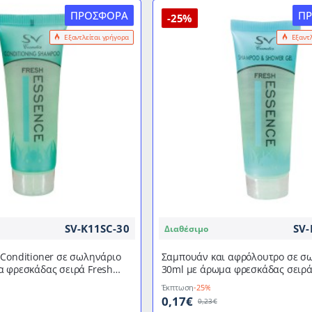
ΠΡΟΣΦΟΡΆ
Π
-25%
Εξαντλείται γρήγορα
Εξαντ
SV-K11SC-30
SV-
Διαθέσιμο
Conditioner σε σωληνάριο
Σαμπουάν και αφρόλουτρο σε σ
α φρεσκάδας σειρά Fresh
30ml με άρωμα φρεσκάδας σειρά
Essence
Έκπτωση
-25%
0,17€
0,23€