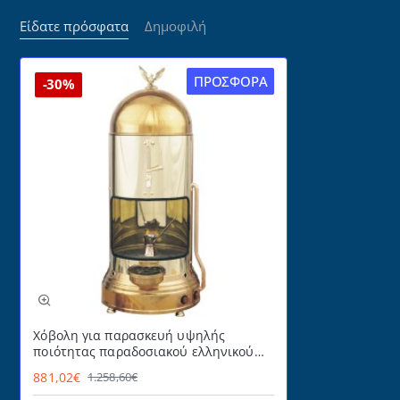
Είδατε πρόσφατα
Δημοφιλή
ΠΡΟΣΦΟΡΆ
-30%
Χόβολη για παρασκευή υψηλής
ποιότητας παραδοσιακού ελληνικού
καφέ στην άμμο Johny Ελληνικής
881,02€
1.258,60€
Κατασκευής