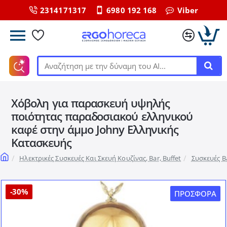
2314171317
6980 192 168
Viber
Αναζήτηση
με
την
Χόβολη για παρασκευή υψηλής
δύναμη
του
ποιότητας παραδοσιακού ελληνικού
ΑΙ...
καφέ στην άμμο Johny Ελληνικής
Κατασκευής
home
Ηλεκτρικές Συσκευές Και Σκευή Κουζίνας, Bar, Buffet
Συσκευές B
-30%
ΠΡΟΣΦΟΡΆ