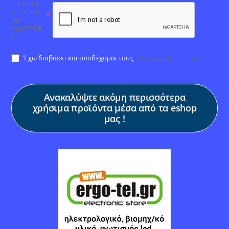
ώστε την
επαλήθευ
ση
reCAPTCH
A
Έχω διαβάσει και αποδέχομαι τους
Πολιτική Απορρήτου
Ανακαλύψτε ακόμη περισσότερα
χρήσιμα προϊόντα μέσα από τα eshop
μας !