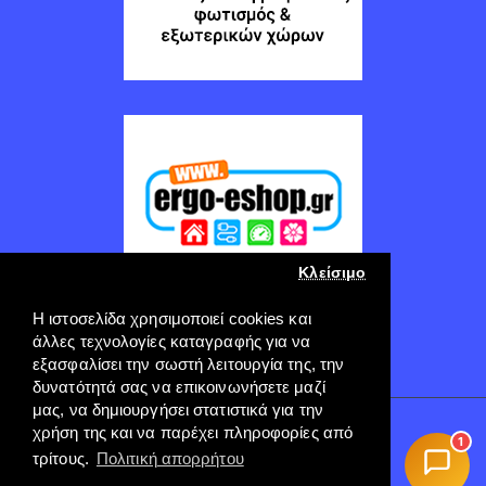
Κλείσιμο
Η ιστοσελίδα χρησιμοποιεί cookies και
άλλες τεχνολογίες καταγραφής για να
εξασφαλίσει την σωστή λειτουργία της, την
δυνατότητά σας να επικοινωνήσετε μαζί
μας, να δημιουργήσει στατιστικά για την
χρήση της και να παρέχει πληροφορίες από
Copyright © 2022, ERGO-GROUP, All Rights Reserved
1
----
τρίτους.
Πολιτική απορρήτου
Πληρωμή