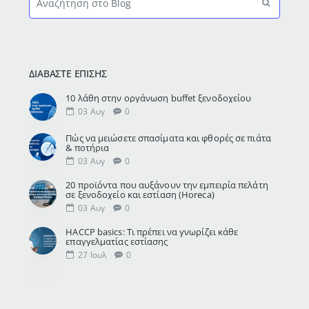
ΔΙΑΒΆΣΤΕ ΕΠΊΣΗΣ
10 λάθη στην οργάνωση buffet ξενοδοχείου
03
Αυγ
0
Πώς να μειώσετε σπασίματα και φθορές σε πιάτα
& ποτήρια
03
Αυγ
0
20 προϊόντα που αυξάνουν την εμπειρία πελάτη
σε ξενοδοχείο και εστίαση (Horeca)
03
Αυγ
0
HACCP basics: Τι πρέπει να γνωρίζει κάθε
επαγγελματίας εστίασης
27
Ιουλ
0