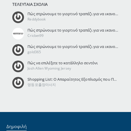
ΤΕΛΕΥΤΑΊΑ ΣΧΌΛΙΑ
Πώς στρώνουμε το γιορτινό τραπέζι για να ικανοποιήσουμε τους καλεσμένους μας
Reddybook
Πώς στρώνουμε το γιορτινό τραπέζι για να ικανοποιήσουμε τους καλεσμένους μας
Cricbet99
Πώς στρώνουμε το γιορτινό τραπέζι για να ικανοποιήσουμε τους καλεσμένους μας
gold365
Πώς να επιλέξετε το κατάλληλο σεντόνι
Josh Allen Wyoming Jersey
Shopping List: Ο Απαραίτητος Εξοπλισμός που Πρέπει να Έχει Ένα Σπίτι Airbnb
영등포출장마사지
Δημοφιλή