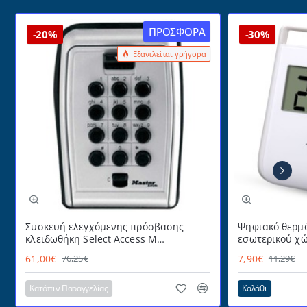
ΠΡΟΣΦΟΡΆ
-20%
-30%
Εξαντλείται γρήγορα
Συσκευή ελεγχόμενης πρόσβασης
Ψηφιακό θερμό
κλειδωθήκη Select Access Μ
εσωτερικού χώ
MASTERLOCK εύχρηστη με
με πρακτικό α
61,00€
7,90€
76,25€
11,29€
προστατευτικό κάλυμμα
επιτραπέζια τ
για επιτοίχια 
Κατόπιν Παραγγελίας
Καλάθι