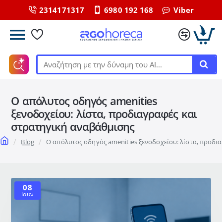
2314171317
6980 192 168
Viber
Αναζήτηση
με
την
Ο απόλυτος οδηγός amenities
δύναμη
του
ξενοδοχείου: λίστα, προδιαγραφές και
ΑΙ...
στρατηγική αναβάθμισης
home
Blog
Ο απόλυτος οδηγός amenities ξενοδοχείου: λίστα, προδι
08
Ιουν